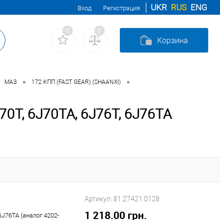
UKR
RUS
ENG
Вход
Регистрация
0
0
Корзина
•
•
МАЗ
172.КПП (FAST GEAR) (SHAANXI)
0T, 6J70TA, 6J76T, 6J76TA
Артикул:
81.27421.0128
1 218.00 грн.
6J76TA (аналог 4202-