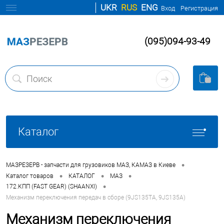
UKR
RUS
ENG
Вход
Регистрация
(095)094-93-49
Каталог
•
МАЗРЕЗЕРВ - запчасти для грузовиков МАЗ, КАМАЗ в Киеве
•
•
•
Каталог товаров
КАТАЛОГ
МАЗ
•
172.КПП (FAST GEAR) (SHAANXI)
Механизм переключения передач в сборе (9JS135TA, 9JS135A)
Механизм переключения