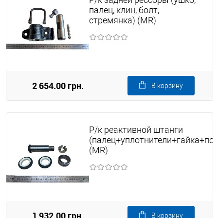
палец, клин, болт,
стремянка) (MR)
2 654.00 грн.
В корзину
Р/к реактивной штанги
(палец+уплотнители+гайка+по
(MR)
1 932.00 грн.
В корзину