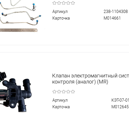
Артикул
238-1104308
Карточка
М014661
Клапан электромагнитный сис
контроля (аналог) (MR)
Артикул
КЭТ-07-0
Карточка
М012645