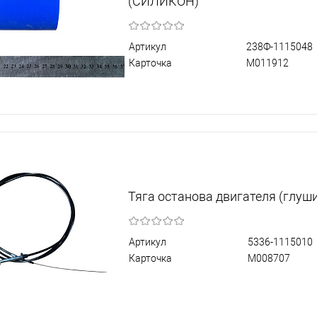
(СИЛИКОН)
Артикул
238Ф-1115048
Карточка
М011912
Тяга останова двигателя (глуш
Артикул
5336-1115010
Карточка
М008707