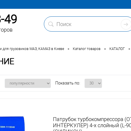
3-49
торов
•
•
•
и для грузовиков МАЗ, КАМАЗ в Киеве
Каталог товаров
КАТАЛОГ
НИЕ
:
Показать по:
Патрубок турбокомпрессора (
ИНТЕРКУЛЕР) 4-х слойный (L-90