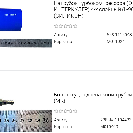
Патрубок турбокомпрессора (
ИНТЕРКУЛЕР) 4-х слойный (L-90
(СИЛИКОН)
Артикул
658-1115048
Карточка
М011024
Болт-штуцер дренажной трубки
(MR)
Артикул
238БМ-1104433
Карточка
М010409