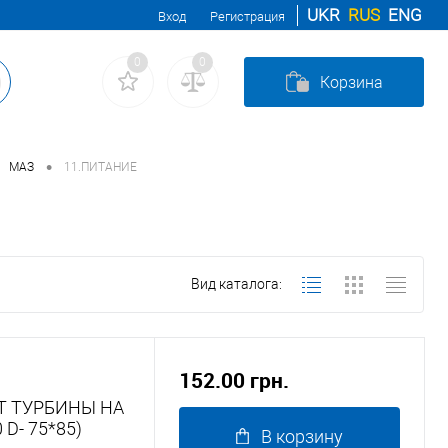
UKR
RUS
ENG
Вход
Регистрация
0
0
Корзина
•
МАЗ
11.ПИТАНИЕ
Вид каталога:
152.00 грн.
ОТ ТУРБИНЫ НА
 D- 75*85)
В корзину