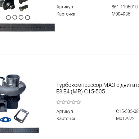
Артикул
861-1106010
Карточка
М004936
Турбокомпрессор МАЗ с двига
Е3,Е4 (MR) C15-505
Артикул
C15-505-08
Карточка
М012922