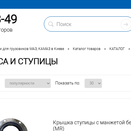
3-49
торов
•
•
•
и для грузовиков МАЗ, КАМАЗ в Киеве
Каталог товаров
КАТАЛОГ
СА И СТУПИЦЫ
:
Показать по:
Крышка ступицы с манжетой б
(MR)