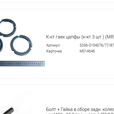
К-кт гаек цапфы (к-кт 3 шт.) (MR
Артикул
5336-3104076/77/8
Карточка
М014646
Болт + Гайка в сборе задн. коле