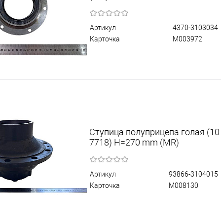
Артикул
4370-3103034
Карточка
М003972
Ступица полуприцепа голая (10
7718) Н=270 mm (MR)
Артикул
93866-3104015
Карточка
М008130